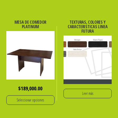
MESA DE COMEDOR
TEXTURAS, COLORES Y
PLATINUM
CARACTERISTICAS LINEA
FUTURA
$
189,000.00
Leer más
Seleccionar opciones
Este