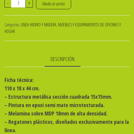
VALET
-
+
Añadir al carrito
META
DG
Categorías:
LINEA HIERRO Y MADERA
,
MUEBLES Y EQUIPAMIENTOS DE OFICINAS Y
110x18x44
HOGAR
Cm
-
L19-
DESCRIPCIÓN
cantidad
Ficha técnica:
110 x 18 x 44 cm.
– Estructura metálica sección cuadrada 15x15mm.
– Pintura en epoxi semi mate microtexturada.
– Melamina sobre MDP 18mm de alta densidad.
– Regatones plásticos, diseñados exclusivamente para la
línea.