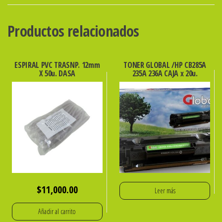
X
50u.
Productos relacionados
cantidad
ESPIRAL PVC TRASNP. 12mm
TONER GLOBAL /HP CB285A
X 50u. DASA
235A 236A CAJA x 20u.
$
11,000.00
Leer más
Añadir al carrito