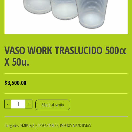
VASO WORK TRASLUCIDO 500cc
X 50u.
$
3,500.00
VASO
-
+
Añadir al carrito
WORK
TRASLUCIDO
Categorías:
EMBALAJE y DESCARTABLES
,
PRECIOS MAYORISTAS
500cc