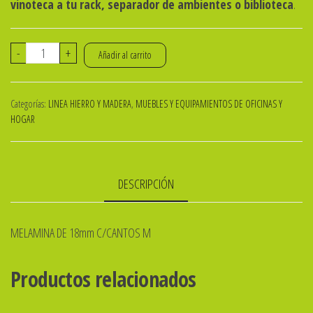
vinoteca a tu rack, separador de ambientes o biblioteca
.
VINOTECA
-
+
Añadir al carrito
MODULAR
NUR
Categorías:
LINEA HIERRO Y MADERA
,
MUEBLES Y EQUIPAMIENTOS DE OFICINAS Y
DG
HOGAR
057x029x033
Cm
-
DESCRIPCIÓN
A01-
cantidad
MELAMINA DE 18mm C/CANTOS M
Productos relacionados