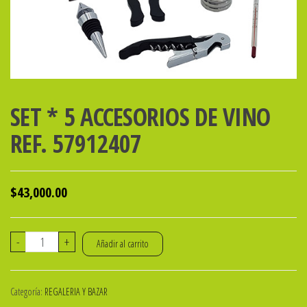
SET * 5 ACCESORIOS DE VINO
REF. 57912407
$
43,000.00
SET
-
+
Añadir al carrito
*
5
Categoría:
REGALERIA Y BAZAR
ACCESORIOS