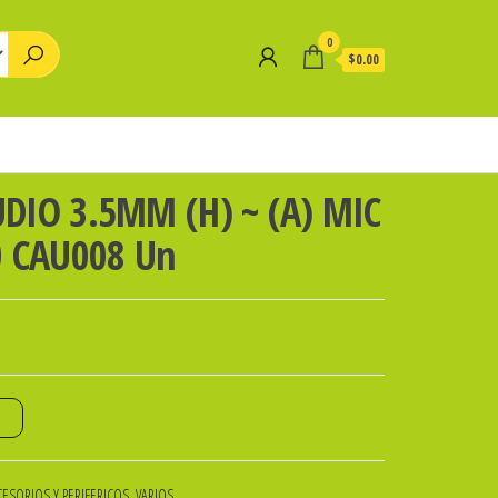
0
$0.00
DIO 3.5MM (H) ~ (A) MIC
0 CAU008 Un
o
ESORIOS Y PERIFERICOS
,
VARIOS