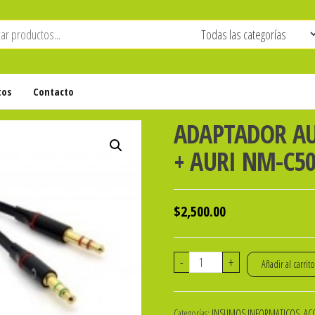
tos
Contacto
ADAPTADOR AU
+ AURI NM-C5
$
2,500.00
ADAPTADOR
-
+
Añadir al carrit
AUDIO
3.5MM
Categorías:
INSUMOS INFORMATICOS, ACC