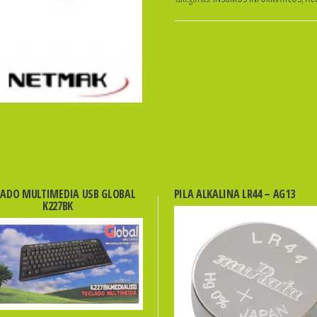
(H)
~
(A)
MIC
+
AURI
NM-
C50
CAU008
Un
LADO MULTIMEDIA USB GLOBAL
PILA ALKALINA LR44 – AG13
cantidad
K227BK