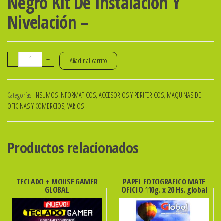
Negro Kit De Instalación Y
Nivelación –
Soporte
-
+
Añadir al carrito
Tv
Fijo
Categorías:
INSUMOS INFORMATICOS, ACCESORIOS Y PERIFERICOS
,
MAQUINAS DE
De
OFICINAS Y COMERCIOS
,
VARIOS
14¨
A
42¨
Productos relacionados
GLOBAL
cantidad
TECLADO + MOUSE GAMER
PAPEL FOTOGRAFICO MATE
GLOBAL
OFICIO 110g. x 20 Hs. global