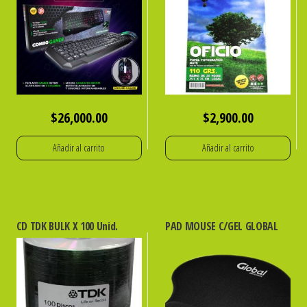
$
26,000.00
$
2,900.00
Añadir al carrito
Añadir al carrito
CD TDK BULK X 100 Unid.
PAD MOUSE C/GEL GLOBAL