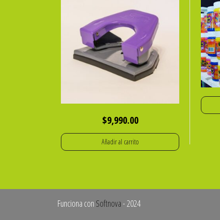
$
9,990.00
Añadir al carrito
Funciona con
Softnova
- 2024