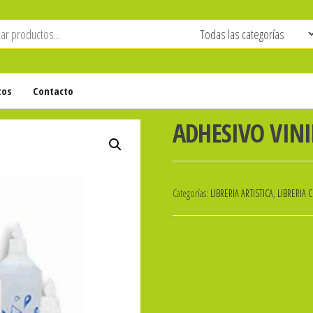
tos
Contacto
ADHESIVO VIN
Categorías:
LIBRERIA ARTISTICA
,
LIBRERIA 