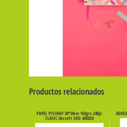
Productos relacionados
PAPEL P/SCRAP 30*30cm 160grs 24Hjs
ADHES
CLASIC ibicraft SKU: 600820