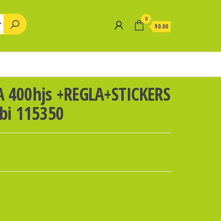
0
$0.00
 400hjs +REGLA+STICKERS
bi 115350