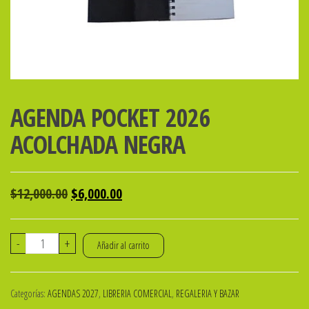
AGENDA POCKET 2026
ACOLCHADA NEGRA
El
El
$
12,000.00
$
6,000.00
precio
precio
original
actual
AGENDA
-
+
Añadir al carrito
era:
es:
POCKET
$12,000.00.
$6,000.00.
2026
Categorías:
AGENDAS 2027
,
LIBRERIA COMERCIAL
,
REGALERIA Y BAZAR
ACOLCHADA