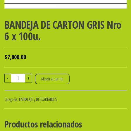
BANDEJA DE CARTON GRIS Nro
6 x 100u.
$
7,800.00
BANDEJA
-
+
Añadir al carrito
DE
CARTON
Categoría:
EMBALAJE y DESCARTABLES
GRIS
Nro
6
Productos relacionados
x