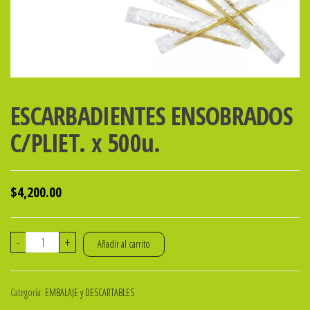
ESCARBADIENTES ENSOBRADOS
C/PLIET. x 500u.
$
4,200.00
ESCARBADIENTES
-
+
Añadir al carrito
ENSOBRADOS
C/PLIET.
Categoría:
EMBALAJE y DESCARTABLES
x