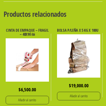
500u.
cantidad
Productos relacionados
CINTA DE EMPAQUE – FRAGIL
BOLSA P/LEÑA X 5 KG X 100U
– 48X90 ibi
$
19,000.00
$
6,500.00
Añadir al carrito
Añadir al carrito