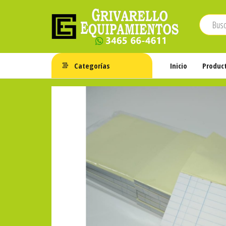
Saltar
al
contenido
Grivarello
Whatsapp:
3465-
Equipamientos
Categorías
Inicio
Produc
664611