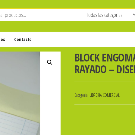
tos
Contacto
BLOCK ENGOM
RAYADO – DIS
Categoría:
LIBRERIA COMERCIAL