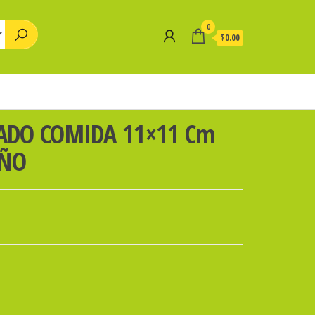
0
$0.00
ADO COMIDA 11×11 Cm
EÑO