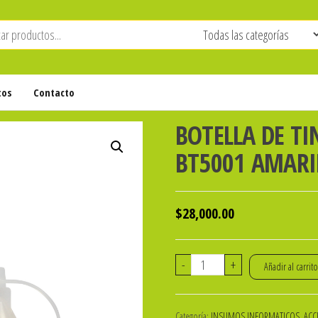
tos
Contacto
BOTELLA DE T
BT5001 AMARI
$
28,000.00
BOTELLA
-
+
Añadir al carrit
DE
TINTA
Categoría:
INSUMOS INFORMATICOS, ACCE