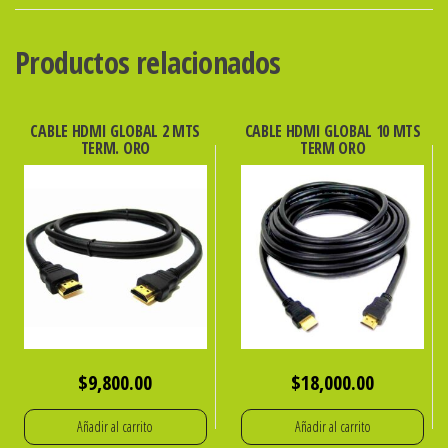
P/EPSON
544
Productos relacionados
70cc
MAGENTA
cantidad
CABLE HDMI GLOBAL 2 MTS
CABLE HDMI GLOBAL 10 MTS
TERM. ORO
TERM ORO
$
9,800.00
$
18,000.00
Añadir al carrito
Añadir al carrito