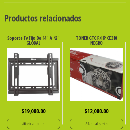
P/EPSON
544
Productos relacionados
70cc
NEGRO
cantidad
Soporte Tv Fijo De 14¨ A 42¨
TONER GTC P/HP CE310
GLOBAL
NEGRO
$
19,000.00
$
12,000.00
Añadir al carrito
Añadir al carrito