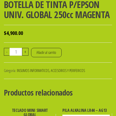
BOTELLA DE TINTA P/EPSON
UNIV. GLOBAL 250cc MAGENTA
$
4,900.00
BOTELLA
-
+
Añadir al carrito
DE
TINTA
Categoría:
INSUMOS INFORMATICOS, ACCESORIOS Y PERIFERICOS
P/EPSON
UNIV.
GLOBAL
Productos relacionados
250cc
MAGENTA
cantidad
TECLADO MINI SMART
PILA ALKALINA LR44 – AG13
GLOBAL