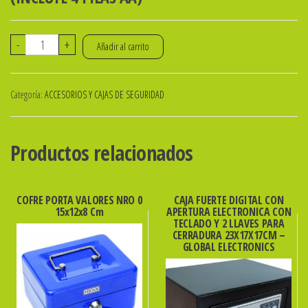
CAJA
-
+
Añadir al carrito
FUERTE
DIGITAL
Categoría:
ACCESORIOS Y CAJAS DE SEGURIDAD
CON
APERTURA
ELECTRONICA
Productos relacionados
CON
TECLADO
Y
COFRE PORTA VALORES NRO 0
CAJA FUERTE DIGITAL CON
15x12x8 Cm
APERTURA ELECTRONICA CON
2
TECLADO Y 2 LLAVES PARA
LLAVES
CERRADURA 23X17X17CM –
GLOBAL ELECTRONICS
PARA
CERRADURA
35x25x25