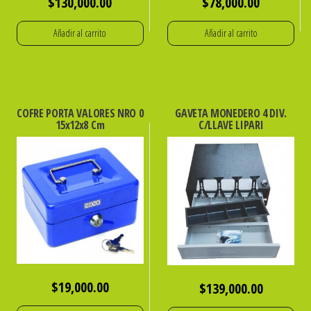
$
130,000.00
$
78,000.00
Añadir al carrito
Añadir al carrito
COFRE PORTA VALORES NRO 0
GAVETA MONEDERO 4 DIV.
15x12x8 Cm
C/LLAVE LIPARI
$
19,000.00
$
139,000.00