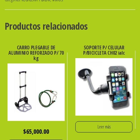
ialc
cantidad
Productos relacionados
CARRO PLEGABLE DE
SOPORTE P/ CELULAR
ALUMINIO REFORZADO P/ 70
P/BICICLETA CH02 ialc
kg
Leer más
$
65,000.00