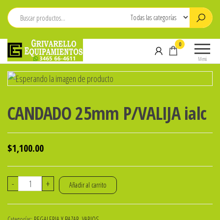
Saltar
al
contenido
Grivarello
Whatsapp:
0
Equipamientos
3465-
Menú
664611
CANDADO 25mm P/VALIJA ialc
$
1,100.00
CANDADO
-
+
Añadir al carrito
25mm
P/VALIJA
Categorías:
REGALERIA Y BAZAR
,
VARIOS