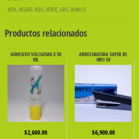
12
UNID.
AZUL, NEGRO, ROJO, VERDE, GRIS, BLANCO
ibi
076251
Productos relacionados
cantidad
ADHESIVO VOLIGOMA X 50
ABROCHADORA SUPER BS
ML
NRO 50
$
2,600.00
$
6,900.00