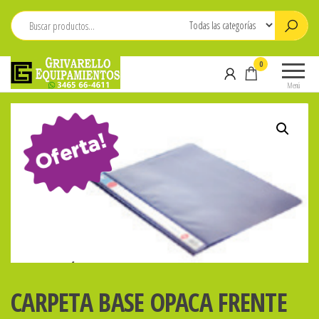
Saltar
al
contenido
Grivarello
Whatsapp:
0
Equipamientos
3465-
Menú
664611
CARPETA BASE OPACA FRENTE