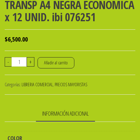
TRANSP A4 NEGRA ECONOMICA
x 12 UNID. ibi 076251
$
6,500.00
CARPETA
-
+
Añadir al carrito
BASE
OPACA
Categorías:
LIBRERIA COMERCIAL
,
PRECIOS MAYORISTAS
FRENTE
TRANSP
A4
INFORMACIÓN ADICIONAL
NEGRA
ECONOMICA
x
COLOR