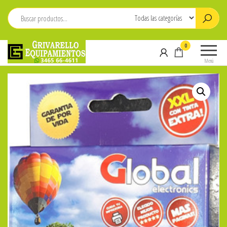
Saltar
al
contenido
Grivarello
Whatsapp:
0
Equipamientos
3465-
Menú
664611