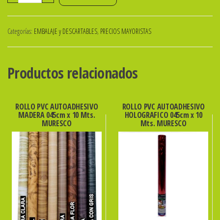
PLAST.
BLANCO
Categorías:
EMBALAJE y DESCARTABLES
,
PRECIOS MAYORISTAS
KOVAL
ENVASADO
PAQ
Productos relacionados
X
50U
cantidad
ROLLO PVC AUTOADHESIVO
ROLLO PVC AUTOADHESIVO
MADERA 045cm x 10 Mts.
HOLOGRAFICO 045cm x 10
MURESCO
Mts. MURESCO