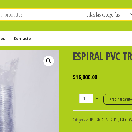
tos
Contacto
ESPIRAL PVC T
$
16,000.00
ESPIRAL
-
+
Añadir al carrit
PVC
TRASNP.
Categorías:
LIBRERIA COMERCIAL
,
PRECIOS
29mm
X