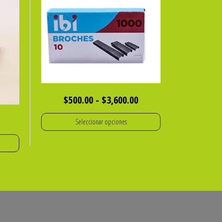
Rango
$
500.00
-
$
3,600.00
de
Seleccionar opciones
precios:
Este
desde
producto
$500.00
tiene
hasta
múltiples
$3,600.00
variantes.
Las