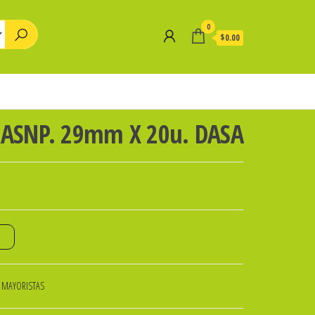
0
$0.00
RASNP. 29mm X 20u. DASA
o
 MAYORISTAS