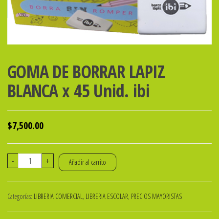
GOMA DE BORRAR LAPIZ
BLANCA x 45 Unid. ibi
$
7,500.00
GOMA
-
+
Añadir al carrito
DE
BORRAR
Categorías:
LIBRERIA COMERCIAL
,
LIBRERIA ESCOLAR
,
PRECIOS MAYORISTAS
LAPIZ
BLANCA