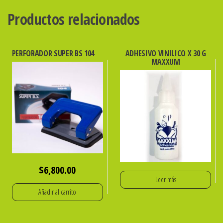
x
Productos relacionados
45
Unid.
ibi
PERFORADOR SUPER BS 104
ADHESIVO VINILICO X 30 G
MAXXUM
cantidad
$
6,800.00
Leer más
Añadir al carrito