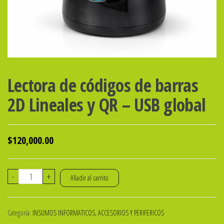
Lectora de códigos de barras
2D Lineales y QR – USB global
$
120,000.00
Lectora
-
+
Añadir al carrito
de
códigos
Categoría:
INSUMOS INFORMATICOS, ACCESORIOS Y PERIFERICOS
de