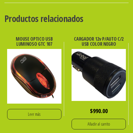
barras
2D
Productos relacionados
Lineales
y
QR
MOUSE OPTICO USB
CARGADOR 12v P/AUTO C/2
LUMINOSO GTC 107
USB COLOR NEGRO
–
USB
global
cantidad
$
990.00
Leer más
Añadir al carrito