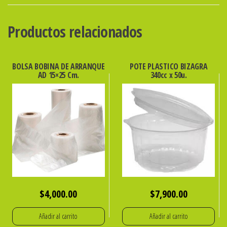
ECO
x
Productos relacionados
200u.
cantidad
BOLSA BOBINA DE ARRANQUE
POTE PLASTICO BIZAGRA
AD 15×25 Cm.
340cc x 50u.
$
4,000.00
$
7,900.00
Añadir al carrito
Añadir al carrito