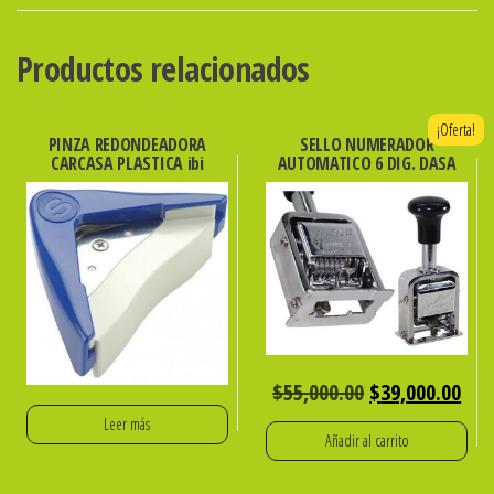
EXAKTUS
EX-
Productos relacionados
10
cantidad
¡Oferta!
PINZA REDONDEADORA
SELLO NUMERADOR
CARCASA PLASTICA ibi
AUTOMATICO 6 DIG. DASA
El
El
$
55,000.00
$
39,000.00
precio
pre
Leer más
Añadir al carrito
original
act