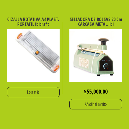
era:
es:
$55,000.00.
$39
CIZALLA ROTATIVA A4 PLAST.
SELLADORA DE BOLSAS 20 Cm
PORTATIL ibicraft
CARCASA METAL. ibi
$
55,000.00
Leer más
Añadir al carrito