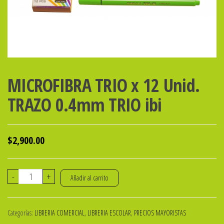
MICROFIBRA TRIO x 12 Unid.
TRAZO 0.4mm TRIO ibi
$
2,900.00
MICROFIBRA
-
+
Añadir al carrito
TRIO
x
Categorías:
LIBRERIA COMERCIAL
,
LIBRERIA ESCOLAR
,
PRECIOS MAYORISTAS
12