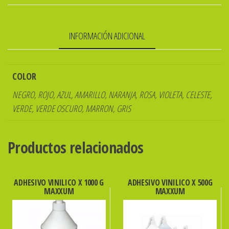
Unid.
TRAZO
INFORMACIÓN ADICIONAL
0.4mm
TRIO
ibi
COLOR
cantidad
NEGRO, ROJO, AZUL, AMARILLO, NARANJA, ROSA, VIOLETA, CELESTE,
VERDE, VERDE OSCURO, MARRON, GRIS
Productos relacionados
ADHESIVO VINILICO X 1000 G
ADHESIVO VINILICO X 500G
MAXXUM
MAXXUM