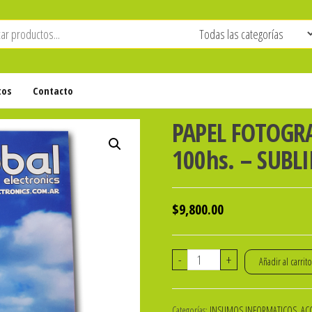
tos
Contacto
PAPEL FOTOGRA
100hs. – SUBL
$
9,800.00
PAPEL
-
+
Añadir al carrit
FOTOGRAFICO
MATE
Categorías:
INSUMOS INFORMATICOS, ACC