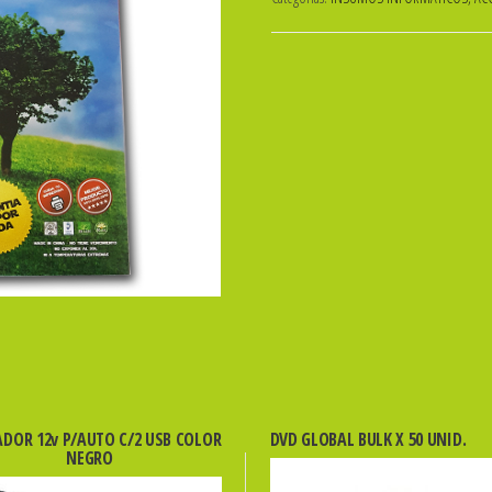
A4
110grs.
X
100hs.
-
SUBLIMACION
-
GLOBAL
cantidad
DOR 12v P/AUTO C/2 USB COLOR
DVD GLOBAL BULK X 50 UNID.
NEGRO