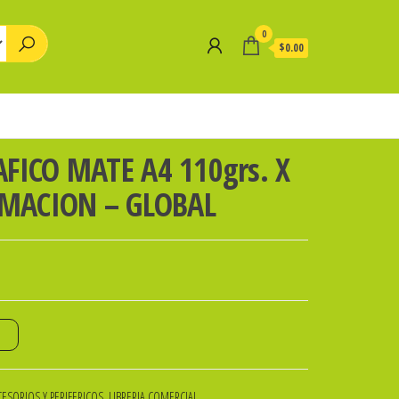
0
$0.00
FICO MATE A4 110grs. X
IMACION – GLOBAL
o
ESORIOS Y PERIFERICOS
,
LIBRERIA COMERCIAL