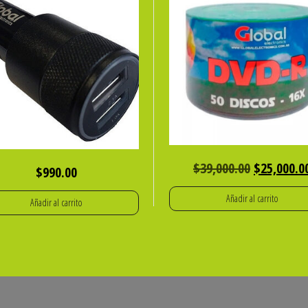
El
$
39,000.00
$
25,000.0
$
990.00
precio
Añadir al carrito
Añadir al carrito
original
era:
$39,000.00