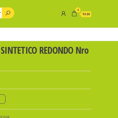
0
$0.00
0 SINTETICO REDONDO Nro
o
ESCOLAR