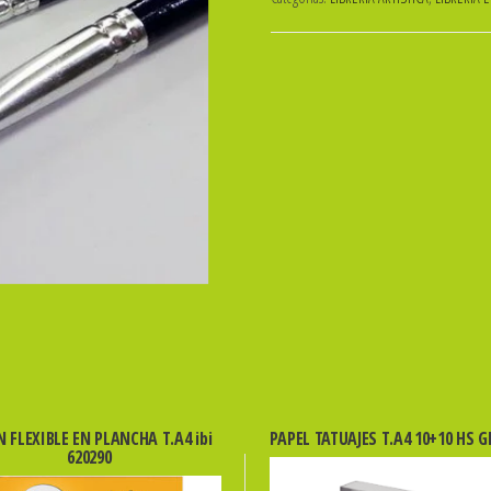
SINTETICO
REDONDO
Nro
4
cantidad
 FLEXIBLE EN PLANCHA T.A4 ibi
PAPEL TATUAJES T.A4 10+10 HS 
620290