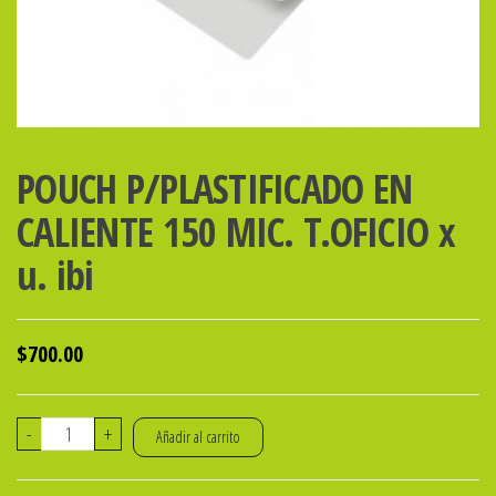
POUCH P/PLASTIFICADO EN
CALIENTE 150 MIC. T.OFICIO x
u. ibi
$
700.00
POUCH
-
+
Añadir al carrito
P/PLASTIFICADO
EN