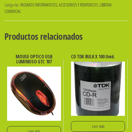
Categorías:
INSUMOS INFORMATICOS, ACCESORIOS Y PERIFERICOS
,
LIBRERIA
CALIENTE
COMERCIAL
150
MIC.
T.OFICIO
Productos relacionados
x
u.
MOUSE OPTICO USB
CD TDK BULK X 100 Unid.
ibi
LUMINOSO GTC 107
cantidad
Leer más
Leer más