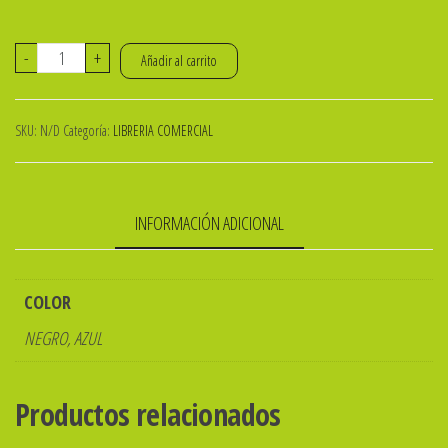
REPUESTO
-
+
Añadir al carrito
BOLIGRAFO
T/CROSS
SKU:
N/D
Categoría:
LIBRERIA COMERCIAL
ibi
cantidad
INFORMACIÓN ADICIONAL
COLOR
NEGRO, AZUL
Productos relacionados