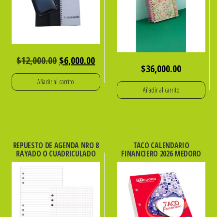
El
El
$
12,000.00
$
6,000.00
$
36,000.00
precio
precio
Añadir al carrito
original
actual
Añadir al carrito
era:
es:
$12,000.00.
$6,000.00.
REPUESTO DE AGENDA NRO 8
TACO CALENDARIO
RAYADO O CUADRICULADO
FINANCIERO 2026 MEDORO