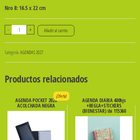
Nro 8: 16.5 x 22 cm
Repuesto
-
+
Añadir al carrito
de
Indice
Categoría:
AGENDAS 2027
telefonico
Nro
8
Productos relacionados
cantidad
¡Oferta!
AGENDA POCKET 2026
AGENDA DIARIA 400hjs
ACOLCHADA NEGRA
+REGLA+STICKERS
(BIENESTAR) ibi 115360