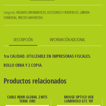
DE
PAPEL
Categorías:
INSUMOS INFORMATICOS, ACCESORIOS Y PERIFERICOS
,
LIBRERIA
QUIMICO
COMERCIAL
,
PRECIOS MAYORISTAS
76x20
ORIGINAL
Y
DESCRIPCIÓN
INFORMACIÓN ADICIONAL
2
COPIAS
cantidad
1ra CALIDAD. UTILIZABLE EN IMPRESORAS FISCALES.
ROLLO OBRA Y 2 COPIA.
Productos relacionados
CABLE HDMI GLOBAL 2 MTS
MOUSE OPTICO USB
TERM. ORO
LUMINOSO GTC 107