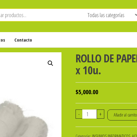
tos
Contacto
ROLLO DE PAP
x 10u.
$
5,000.00
ROLLO
-
+
Añadir al carrit
DE
PAPEL
Categorías:
INSUMOS INFORMATICOS, ACC