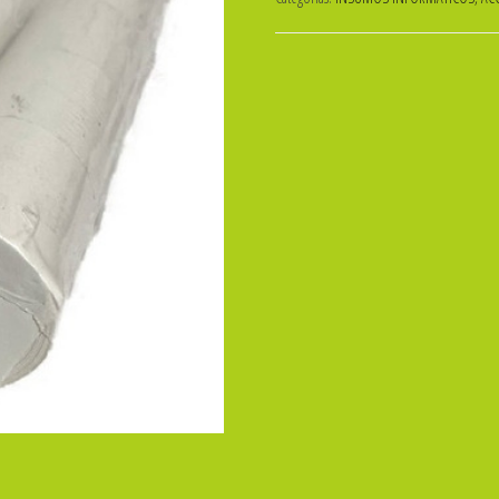
TERMICO
37mmx20mts.
x
10u.
cantidad