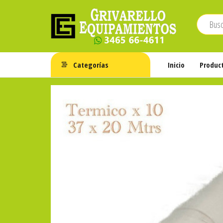
Saltar
al
contenido
Grivarello
Whatsapp:
3465-
Equipamientos
Categorías
Inicio
Produc
664611