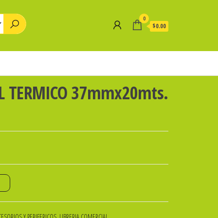
0
$0.00
EL TERMICO 37mmx20mts.
o
ESORIOS Y PERIFERICOS
,
LIBRERIA COMERCIAL