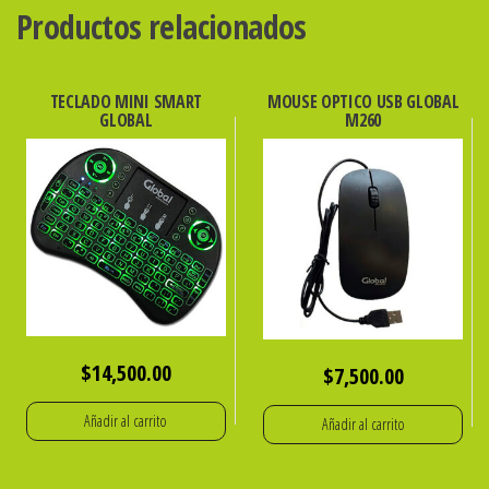
10u.
Productos relacionados
cantidad
TECLADO MINI SMART
MOUSE OPTICO USB GLOBAL
GLOBAL
M260
$
14,500.00
$
7,500.00
Añadir al carrito
Añadir al carrito