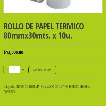
ROLLO DE PAPEL TERMICO
80mmx30mts. x 10u.
$
12,000.00
ROLLO
-
+
Añadir al carrito
DE
PAPEL
Categorías:
INSUMOS INFORMATICOS, ACCESORIOS Y PERIFERICOS
,
LIBRERIA
TERMICO
COMERCIAL
80mmx30mts.
x