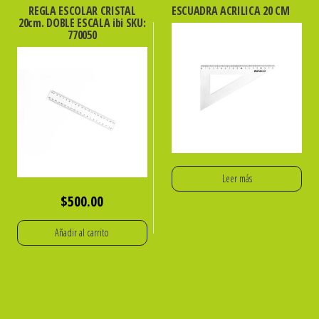
REGLA ESCOLAR CRISTAL
ESCUADRA ACRILICA 20 CM
20cm. DOBLE ESCALA ibi SKU:
770050
Leer más
$
500.00
Añadir al carrito