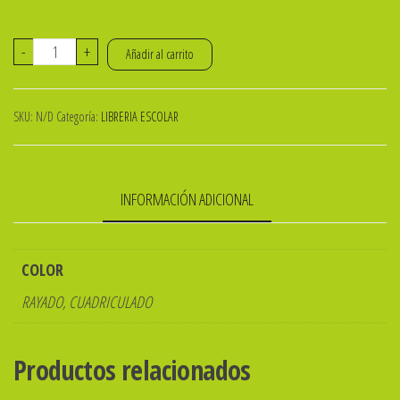
REPUESTO
-
+
Añadir al carrito
DE
HOJAS
SKU:
N/D
Categoría:
LIBRERIA ESCOLAR
P/CARPETA
ESCOLAR
x
INFORMACIÓN ADICIONAL
48h.
TRIUNFANTE
cantidad
COLOR
RAYADO, CUADRICULADO
Productos relacionados