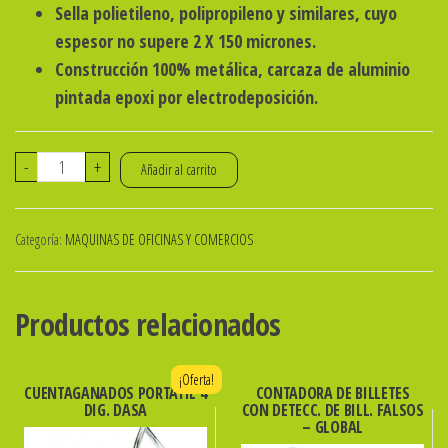
Sella polietileno, polipropileno y similares, cuyo
espesor no supere 2 X 150 micrones.
Construcción 100% metálica, carcaza de aluminio
pintada epoxi por electrodeposición.
SELLADORA
-
+
Añadir al carrito
DE
BOLSAS
Categoría:
MAQUINAS DE OFICINAS Y COMERCIOS
20
Cm
CARCASA
Productos relacionados
METAL.
ibi
¡Oferta!
cantidad
CUENTAGANADOS PORTATIL 4
CONTADORA DE BILLETES
DIG. DASA
CON DETECC. DE BILL. FALSOS
– GLOBAL