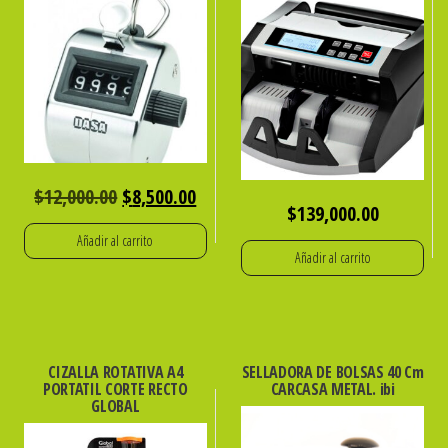
El
El
$
12,000.00
$
8,500.00
$
139,000.00
precio
precio
Añadir al carrito
original
actual
Añadir al carrito
era:
es:
$12,000.00.
$8,500.00.
CIZALLA ROTATIVA A4
SELLADORA DE BOLSAS 40 Cm
PORTATIL CORTE RECTO
CARCASA METAL. ibi
GLOBAL