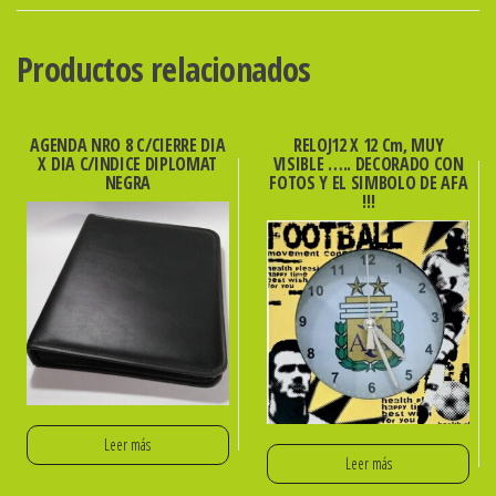
DE
VINO
Productos relacionados
REF.
CR9599
-5799599
AGENDA NRO 8 C/CIERRE DIA
RELOJ12 X 12 Cm, MUY
X DIA C/INDICE DIPLOMAT
VISIBLE ….. DECORADO CON
cantidad
NEGRA
FOTOS Y EL SIMBOLO DE AFA
!!!
Leer más
Leer más