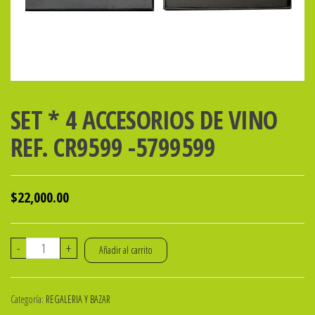
SET * 4 ACCESORIOS DE VINO
REF. CR9599 -5799599
$
22,000.00
SET
-
+
Añadir al carrito
*
4
Categoría:
REGALERIA Y BAZAR
ACCESORIOS