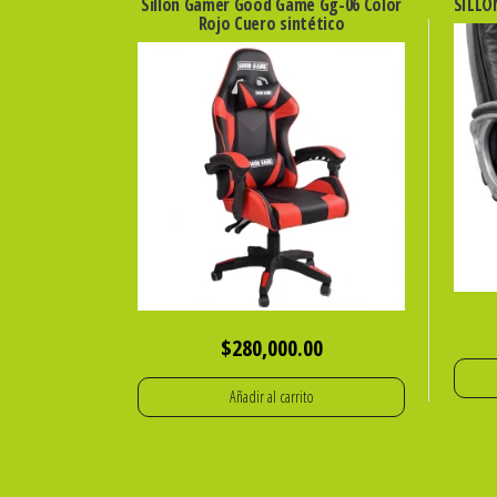
Sillon Gamer Good Game Gg-06 Color
SILLO
Rojo Cuero sintético
$
280,000.00
Añadir al carrito