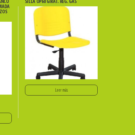
ANCO
SILLA OP60 GIRAT. REG. GAS
OMADA
AZOS
Leer más