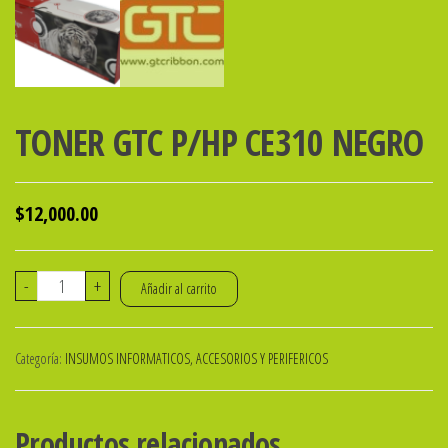
TONER GTC P/HP CE310 NEGRO
$
12,000.00
TONER
-
+
Añadir al carrito
GTC
P/HP
Categoría:
INSUMOS INFORMATICOS, ACCESORIOS Y PERIFERICOS
CE310
NEGRO
cantidad
Productos relacionados