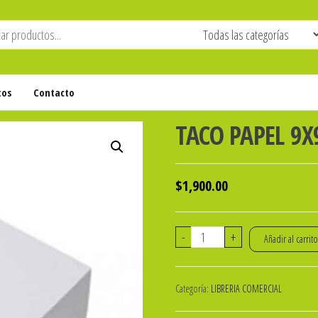
tos
Contacto
TACO PAPEL 9X
$
1,900.00
TACO
-
+
Añadir al carrit
PAPEL
9X9
Categoría:
LIBRERIA COMERCIAL
BLANCO
x