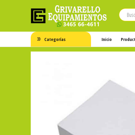
Saltar
al
contenido
Grivarello
Whatsapp:
3465-
Equipamientos
Categorías
Inicio
Produc
664611