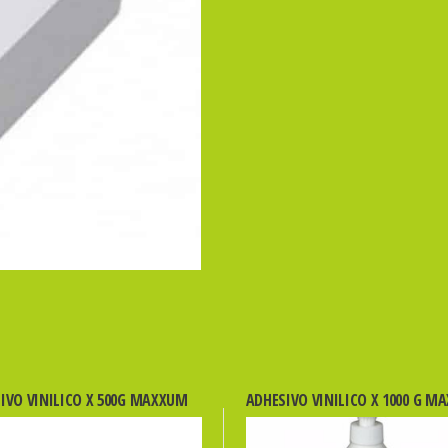
400hs.
80g.
cantidad
IVO VINILICO X 500G MAXXUM
ADHESIVO VINILICO X 1000 G M