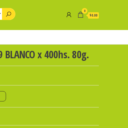
0
$0.00
9 BLANCO x 400hs. 80g.
o