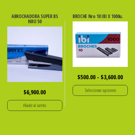
ABROCHADORA SUPER BS
BROCHE Nro 10 IBI X 1000u.
NRO 50
Rang
$
500.00
-
$
3,600.00
de
Seleccionar opciones
$
6,900.00
preci
Este
desd
Añadir al carrito
producto
$500
tiene
hast
múltiples
$3,6