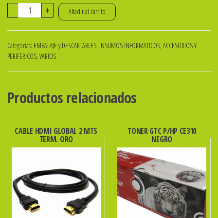
TAZA
-
+
Añadir al carrito
MAGICA
PARA
Categorías:
EMBALAJE y DESCARTABLES
,
INSUMOS INFORMATICOS, ACCESORIOS Y
SUBLIMAR
PERIFERICOS
,
VARIOS
DE
CERAMICA
RECTA
Productos relacionados
CON
ASA
CABLE HDMI GLOBAL 2 MTS
TONER GTC P/HP CE310
NEGRA
TERM. ORO
NEGRO
GLOSSY
DE
11OZ
330CM3
cantidad