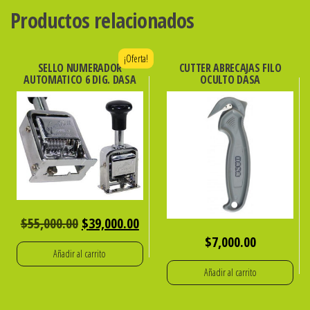
Productos relacionados
¡Oferta!
SELLO NUMERADOR
CUTTER ABRECAJAS FILO
AUTOMATICO 6 DIG. DASA
OCULTO DASA
El
El
$
55,000.00
$
39,000.00
$
7,000.00
precio
precio
Añadir al carrito
original
actual
Añadir al carrito
era:
es: