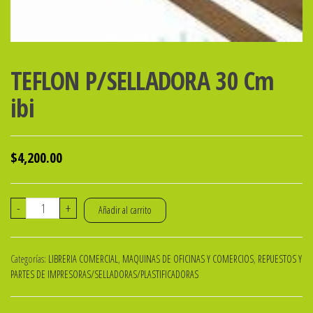
TEFLON P/SELLADORA 30 Cm
ibi
$
4,200.00
TEFLON
-
+
Añadir al carrito
P/SELLADORA
30
Categorías:
LIBRERIA COMERCIAL
,
MAQUINAS DE OFICINAS Y COMERCIOS
,
REPUESTOS Y
Cm
PARTES DE IMPRESORAS/SELLADORAS/PLASTIFICADORAS
ibi
cantidad