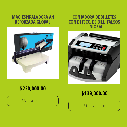
$55,000.00.
$39,000.00.
MAQ ESPIRALADORA A4
CONTADORA DE BILLETES
REFORZADA GLOBAL
CON DETECC. DE BILL. FALSOS
– GLOBAL
$
220,000.00
$
139,000.00
Añadir al carrito
Añadir al carrito