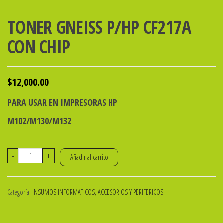
TONER GNEISS P/HP CF217A
CON CHIP
$
12,000.00
PARA USAR EN IMPRESORAS HP
M102/M130/M132
TONER
-
+
Añadir al carrito
GNEISS
P/HP
Categoría:
INSUMOS INFORMATICOS, ACCESORIOS Y PERIFERICOS
CF217A
CON