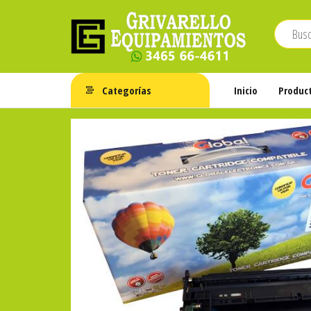
Saltar
al
contenido
Grivarello
Whatsapp:
3465-
Equipamientos
Categorías
Inicio
Produc
664611