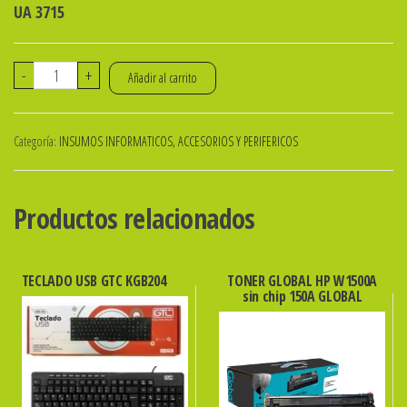
UA 3715
TONER
-
+
Añadir al carrito
P/KONICA
MINOLTA
Categoría:
INSUMOS INFORMATICOS, ACCESORIOS Y PERIFERICOS
TN-
114
DI152
Productos relacionados
cantidad
TECLADO USB GTC KGB204
TONER GLOBAL HP W1500A
sin chip 150A GLOBAL