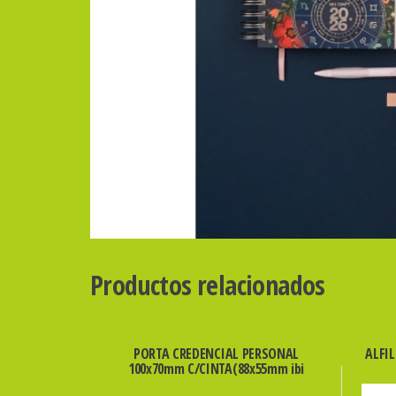
Productos relacionados
PORTA CREDENCIAL PERSONAL
ALFIL
100x70mm C/CINTA(88x55mm ibi