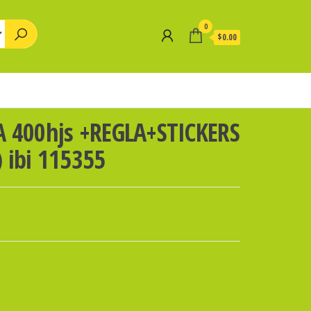
0
$0.00
 400hjs +REGLA+STICKERS
 ibi 115355