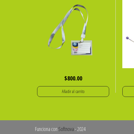
$
800.00
Añadir al carrito
Funciona con
Softnova
- 2024