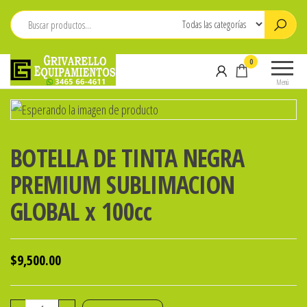
Saltar
al
contenido
Grivarello
Whatsapp:
0
Equipamientos
3465-
Menú
664611
BOTELLA DE TINTA NEGRA
PREMIUM SUBLIMACION
GLOBAL x 100cc
$
9,500.00