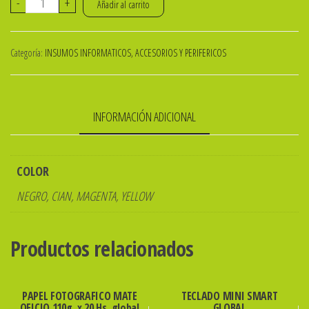
BOTELLA
-
+
Añadir al carrito
DE
TINTA
Categoría:
INSUMOS INFORMATICOS, ACCESORIOS Y PERIFERICOS
NEGRA
PREMIUM
SUBLIMACION
INFORMACIÓN ADICIONAL
GLOBAL
x
100cc
COLOR
cantidad
NEGRO, CIAN, MAGENTA, YELLOW
Productos relacionados
PAPEL FOTOGRAFICO MATE
TECLADO MINI SMART
OFICIO 110g. x 20 Hs. global
GLOBAL